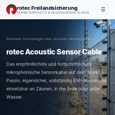
rotec Freilandsicherung
☰
PERIMETERSCHUTZ & HOCHSICHERHEITSZAUN
Startseite
/
Technologie
/
rotec Acoustic Sensor Cable
rotec Acoustic Sensor Cable
Das empfindlichste und fortschrittlichste
mikrophonische Sensorkabel auf dem Markt.
Passiv, eigensicher, vollständig EMI-immun und
einsetzbar an Zäunen, in der Erde oder unter
Wasser.