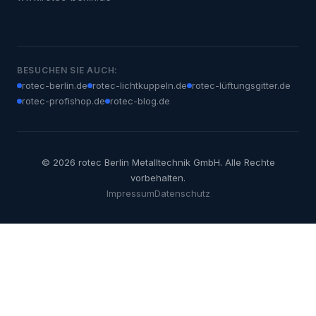
BESUCHEN SIE AUCH:
rotec-berlin.de
rotec-lichtkuppeln.de
rotec-lüftungsgitter.de
rotec-profishop.de
rotec-blog.de
© 2026 rotec Berlin Metalltechnik GmbH. Alle Rechte
vorbehalten.
Impressum
Datenschutz