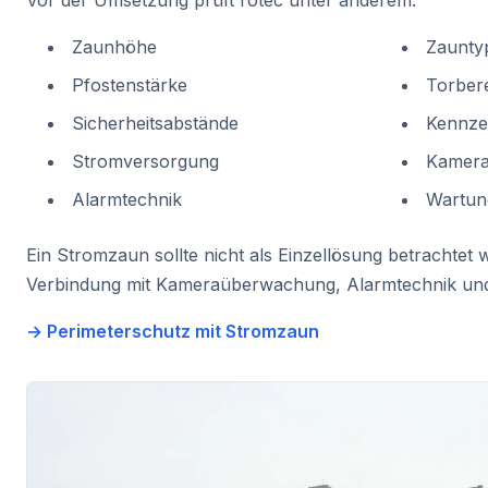
Vor der Umsetzung prüft rotec unter anderem:
Zaunhöhe
Zaunty
Pfostenstärke
Torber
Sicherheitsabstände
Kennze
Stromversorgung
Kamer
Alarmtechnik
Wartun
Ein Stromzaun sollte nicht als Einzellösung betrachtet w
Verbindung mit Kameraüberwachung, Alarmtechnik und L
→ Perimeterschutz mit Stromzaun