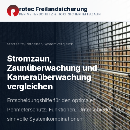
rotec Freilandsicherung
PERIMETERSCHUTZ & HOCHSICHERHEITSZAUN
Startseite
/
Ratgeber
/
Systemvergleich
Stromzaun,
Zaunüberwachung und
Kameraüberwachung
vergleichen
Entscheidungshilfe für den optimalen
Perimeterschutz: Funktionen, Unterschiede und
sinnvolle Systemkombinationen.