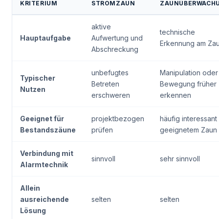
KRITERIUM
STROMZAUN
ZAUNÜBERWACH
aktive
technische
Hauptaufgabe
Aufwertung und
Erkennung am Za
Abschreckung
unbefugtes
Manipulation oder
Typischer
Betreten
Bewegung früher
Nutzen
erschweren
erkennen
Geeignet für
projektbezogen
häufig interessant
Bestandszäune
prüfen
geeignetem Zaun
Verbindung mit
sinnvoll
sehr sinnvoll
Alarmtechnik
Allein
ausreichende
selten
selten
Lösung