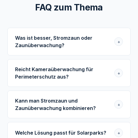
FAQ zum Thema
Was ist besser, Stromzaun oder
+
Zaunüberwachung?
Das hängt vom Ziel ab. Ein Stromzaun kann
abschreckend wirken. Eine Zaunüberwachung
Reicht Kameraüberwachung für
+
kann Ereignisse am Zaun früher erkennbar
Perimeterschutz aus?
machen.
Nicht immer. Kameras machen Ereignisse sichtbar.
Häufig ist zusätzlich Detektion durch
Kann man Stromzaun und
+
Zaunüberwachung oder Stromzaun sinnvoll.
Zaunüberwachung kombinieren?
Ja. Je nach Standort kann eine Kombination
sinnvoll sein. rotec prüft die technische Eignung
Welche Lösung passt für Solarparks?
+