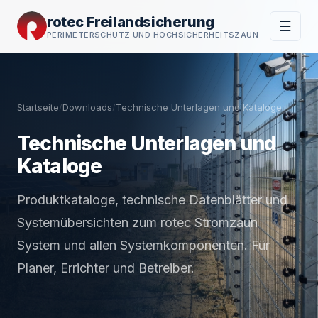
rotec Freilandsicherung
☰
PERIMETERSCHUTZ UND HOCHSICHERHEITSZAUN
Startseite
/
Downloads
/
Technische Unterlagen und Kataloge
Technische Unterlagen und
Kataloge
Produktkataloge, technische Datenblätter und
Systemübersichten zum rotec Stromzaun
System und allen Systemkomponenten. Für
Planer, Errichter und Betreiber.