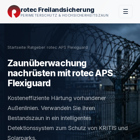
rotec Freilandsicherung
☰
PERIMETERSCHUTZ & HOCHSICHERHEITSZAUN
Startseite
/
Ratgeber
/
rotec APS Flexiguard
Zaunüberwachung
nachrüsten mit rotec APS
Flexiguard
Kosteneffiziente Härtung vorhandener
Außenlinien. Verwandeln Sie Ihren
Bestandszaun in ein intelligentes
Detektionssystem zum Schutz von KRITIS und
Solarparks.